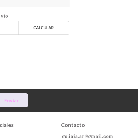
nvío
CALCULAR
Enviar
ciales
Contacto
go.iaia.ar@gmail.com