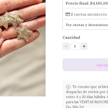
Precio final:
$4.165,0
2
cuotas sin interés
Ver cuotas y descuentos
Cantidad
1
Agrega
Te cuento que ni bien
despacho de envíos por 
entre 4 y 10 días hábiles
para las VENTAS MAYORIST
Go. Sds Ju!