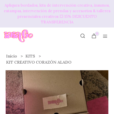
Apliques bordados, kits de intervención creativa, insumos,
estampas, intervención de prendas y accesorios & talleres
presenciales creativos 💥​ 15% DESCUENTO
TRANSFERENCIA
0
Inicio
KITS
KIT CREATIVO CORAZÓN ALADO