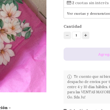
2
cuotas sin interés
Ver cuotas y descuentos
Cantidad
1
Agrega
Te cuento que ni bien
despacho de envíos por 
entre 4 y 10 días hábiles
para las VENTAS MAYORIST
Go. Sds Ju!
ción –