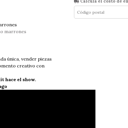
Calculá el costo de e
marrones
ono marrones
da única, vender piezas
omento creativo con
it hace el show.
ago