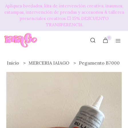
Apliques bordados, kits de intervención creativa, insumos,
estampas, intervención de prendas y accesorios & talleres
presenciales creativos 💥​ 15% DESCUENTO
TRANSFERENCIA
0
Inicio
MERCERIA IAIAGO
Pegamento B7000