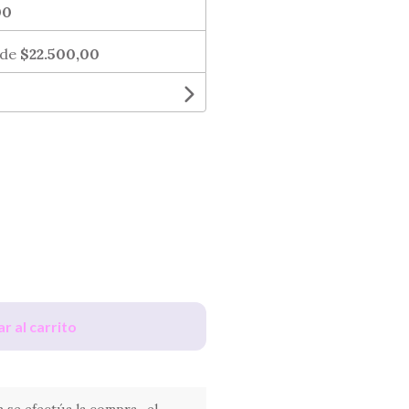
00
 de
$22.500,00
r al carrito