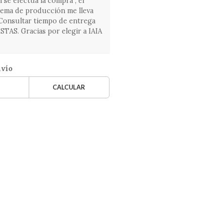
 se efectúa la compra , el
tema de producción me lleva
. Consultar tiempo de entrega
AS. Gracias por elegir a IAIA
nvío
CALCULAR