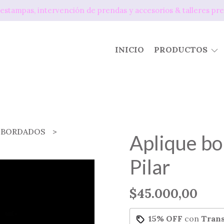
os, estampas, intervención de prendas y accesorios & tallere
INICIO
PRODUCTOS
S BORDADOS
Aplique bo
Pilar
$45.000,00
15% OFF
con
Trans