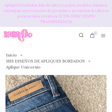
Apliques bordados, kits de intervención creativa, insumos,
estampas, intervención de prendas y accesorios & talleres
presenciales creativos 💥​ 15% DESCUENTO
TRANSFERENCIA
0
Inicio
MIS DISEÑOS DE APLIQUES BORDADOS
Aplique Unicornio