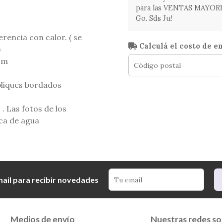
para las VENTAS MAYORIST
Go. Sds Ju!
encia con calor. ( se
Calculá el costo de e
)
cm
pliques bordados
. Las fotos de los
ca de agua
mail para recibir novedades
Medios de envío
Nuestras redes so