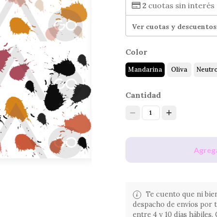
2
cuotas sin interés
Ver cuotas y descuentos
Color
Mandarina
Oliva
Neutr
Cantidad
1
Agrega
Te cuento que ni bien
despacho de envíos por 
entre 4 y 10 días hábiles